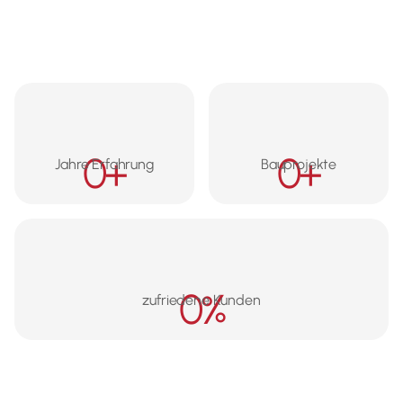
0
+
0
+
Jahre Erfahrung
Bauprojekte
0
%
zufriedene Kunden