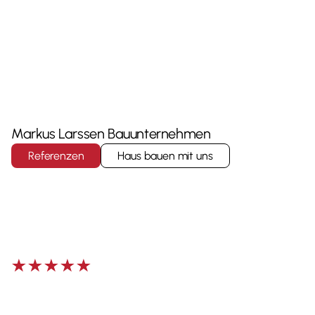
Ihr
Vertrauenspartner
für
hochwertige
Eigenheime
rund
um
Münster
Markus Larssen Bauunternehmen
Referenzen
Haus bauen mit uns
Stressfrei
Ihr
Eigenheim
bauen
mit
einem
Partner,
der
hält,
was
er
verspricht.
4
.
9
S
t
e
r
n
e
a
u
s
2
6
B
e
w
e
r
t
u
n
g
e
n
a
u
f
G
o
o
g
l
e